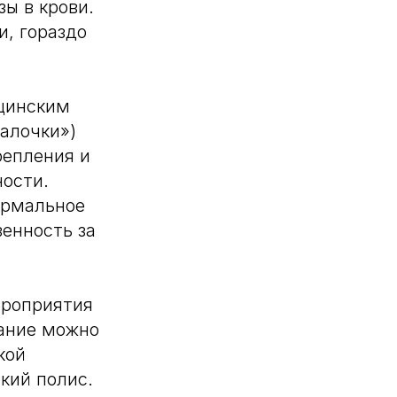
ы в крови.
и, гораздо
ицинским
алочки»)
репления и
ности.
ормальное
венность за
ероприятия
вание можно
кой
кий полис.