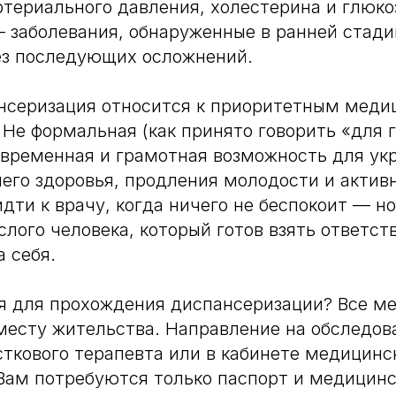
териального давления, холестерина и глюкоз
 заболевания, обнаруженные в ранней стади
ез последующих осложнений.
ансеризация относится к приоритетным мед
Не формальная (как принято говорить «для г
овременная и грамотная возможность для ук
его здоровья, продления молодости и актив
дти к врачу, когда ничего не беспокоит — н
слого человека, который готов взять ответст
а себя.
я для прохождения диспансеризации? Все м
месту жительства. Направление на обследо
сткового терапевта или в кабинете медицинс
Вам потребуются только паспорт и медицинс