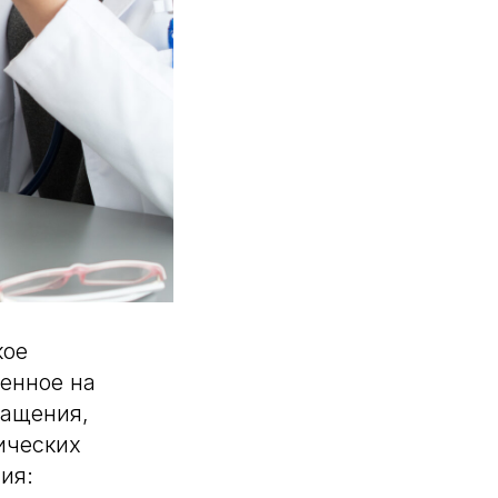
кое
енное на
ращения,
ических
ия: