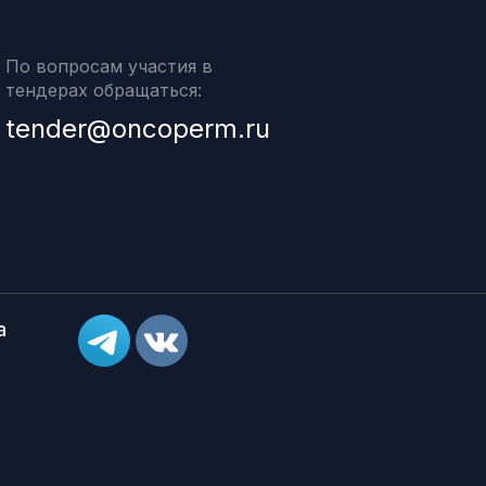
По вопросам участия в
тендерах обращаться:
tender@oncoperm.ru
а