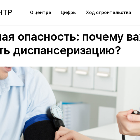
НТР
О центре
Цифры
Ход строительства
ая опасность: почему в
ть диспансеризацию?