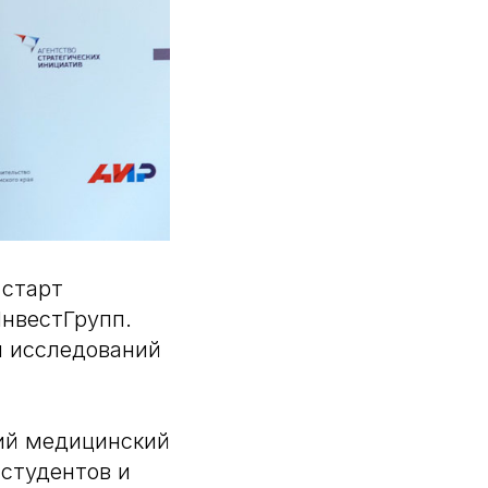
 старт
ИнвестГрупп.
и исследований
кий медицинский
 студентов и