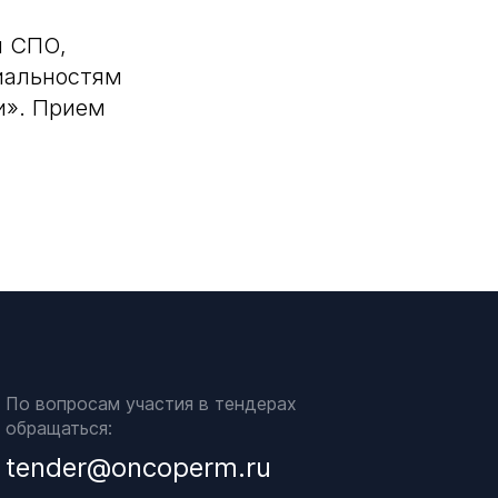
ы СПО,
циальностям
и». Прием
По вопросам участия в тендерах
обращаться:
tender@oncoperm.ru