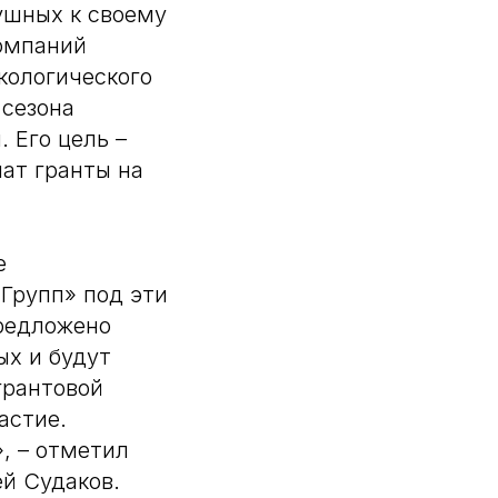
ушных к своему
омпаний
кологического
сезона
 Его цель –
ат гранты на
е
Групп» под эти
предложено
ых и будут
грантовой
астие.
, – отметил
й Судаков.