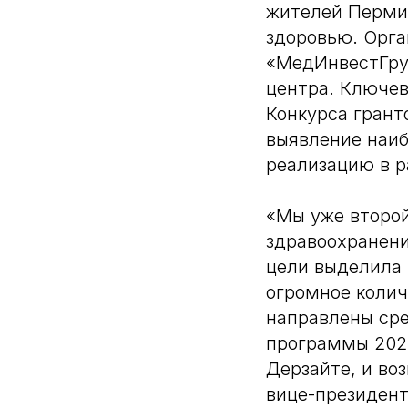
жителей Перми,
здоровью. Орг
«МедИнвестГруп
центра. Ключе
Конкурса грант
выявление наиб
реализацию в р
«Мы уже второй
здравоохранени
цели выделила 
огромное колич
направлены сре
программы 2023
Дерзайте, и во
вице-президент